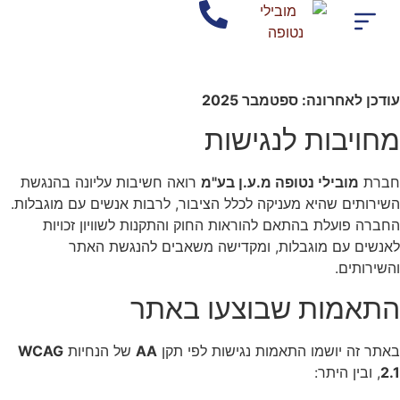
חברת הסעות בצפון
אודות החברה מובילי נטופה
שירותי החברה
אישורים ותקנים
עודכן לאחרונה: ספטמבר 2025
מחויבות לנגישות
חברת
מובילי נטופה מ.ע.ן בע"מ
רואה חשיבות עליונה בהנגשת
השירותים שהיא מעניקה לכלל הציבור, לרבות אנשים עם מוגבלות.
החברה פועלת בהתאם להוראות החוק והתקנות לשוויון זכויות
לאנשים עם מוגבלות, ומקדישה משאבים להנגשת האתר
והשירותים.
התאמות שבוצעו באתר
באתר זה יושמו התאמות נגישות לפי תקן
AA
של הנחיות
WCAG
2.1
, ובין היתר: