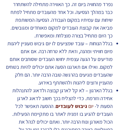
נפרד מהחוויה ביום זה. כך האווירה מתחילה להשתחרר
כבר במהלך הנסיעה. וכל אחד מהעובדים מתחיל לפתח
שיחות עם עמיתיו במקום העבודה. הנסיעה המשותפת
מביאה את קבוצת העובדים למקום מאוחדים ומגובשים.
כך היום מתחיל בצורה מוצלחת ומאפשרת.
בגלל הנוחות – עובד שמציעים לו יום גיבוש מעוניין ליהנות
מיום חוויתי ומהנה, וזאת ללא טרחה רבה. אם אתם
מודיעים על הגעה עצמית יחושו העובדים שסוחבים אותם
למקום. ואילו אם תארגנו הסעה אתם יכולים להיות בטוחים
שהעובדים מגיעים בהרגשה טובה הרבה יותר. הם חלק
מהעניין ורוצים ליהנות ולהשתתף באירוע.
בגלל הארגון – לא קל לארגן קבוצה ולדאוג להתנהלות
אחידה וזורמת. כדי להצליח בכך חשוב לדאוג לארגן
הסעות ל-
יום
גיבוש לעובדים
. ההסעה תאפשר לכל
העובדים להגיע בו זמנית לאתר בו מתקיימת הפעילות.
הכול מאורגן ונוח הרבה יותר. ואתם יכולים לנהל את
הפעילויות בצורה המתוכננת בלי לבזבז זמן יקר על