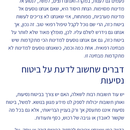
פעמים גם לענות, במקרה ואנחנו רוצים, למשל, לנסוע אל
מדינות מסוימות. הנחת היסוד היא, שאם אנחנו נוסעים אל
מדינות מערביות, מפותחות, אזי שאנחנו לא צריכים לעשות
ביטוח כזה, הרי שם נוכל לקבל טיפול רפואי טוב. זה נכון, אך
אנחנו גם נידרש לשלם עליו. לכן, מומלץ מאוד שלא לוותר על
ביטוח כזה, גם אם אנחנו נוסעים למדינות הכי מתקדמות שיש
מבחינה רפואית. אחת כמה וכמה, כשאנחנו נוסעים למדינות לא
מתקדמות מבחינה זו.
דברים שחשוב לדעת על ביטוח
נסיעות
יש עוד תשובות רבות לשאלה, האם יש צורך בביטוח נסיעות,
ואותן תשובות יכולות לספק לנו מידע מגוון בנושא. למשל, ביטוח
נסיעות איננו מתעסק אך ורק בעניין הבריאותי, אלא גם בכל מה
שקשור לאובדן או גניבה של רכוש, כסף ותעודות.
בדיוק כמו שאנחנו צריכים להחזיק בביטוח דירה או עסק, על