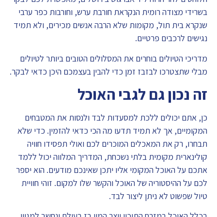
בשרידי מצודה רומית הנקראת חורבת ערש, וחורבות כפר ערבי
שנקרא בית תול, מקומות שלא הרבה אנשים מכירים, ולא תמיד
נגישים לרכבים פרטיים.
מדריכי הטיולים בוחרים את המסלולים הטובים ביותר לטיולים
מבלי שתצטרכו לבזבז זמן כדי להבין בעצמכם היכן כדאי לבקר.
זה נכון גם לגבי האוכל
כן, אתם יכולים ללכת למסעדות לבד ולנסות את המטבחים
המקומיים, אך לא תמיד תדעו מה הכי כדאי להזמין. כדי שלא
תבחרו, רק את המאכלים המוכרים לכם ואולי תפסידו חוויה
קולינארית מקומית בלתי נשכחת, המדריך המלווה יכול ללמד
אתכם על האוכל המקומי אליו יתכן שאינכם מודעים. הוא יספר
לכם על ההיסטוריה של האוכל והקשר שלו למקום. זוהי חוויית
טיול שפשוט לא ניתן ליצור לבד.
בכלל האוכל במזרח התיכון יוצר המון בז בעולם ונחשב למגוון